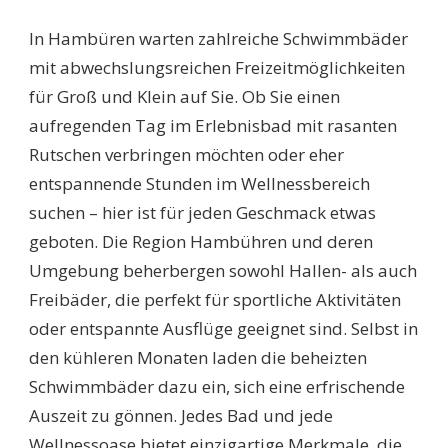
SCHWIMMBÄDER
HAMBÜHREN:
In Hambüren warten zahlreiche Schwimmbäder
ENTDECKE
DIE
mit abwechslungsreichen Freizeitmöglichkeiten
BESTEN
für Groß und Klein auf Sie. Ob Sie einen
FREIZEITMÖGLICHKEI
FÜR
aufregenden Tag im Erlebnisbad mit rasanten
DIE
Rutschen verbringen möchten oder eher
GANZE
FAMILIE!
entspannende Stunden im Wellnessbereich
suchen – hier ist für jeden Geschmack etwas
geboten. Die Region Hambühren und deren
Umgebung beherbergen sowohl Hallen- als auch
Freibäder, die perfekt für sportliche Aktivitäten
oder entspannte Ausflüge geeignet sind. Selbst in
den kühleren Monaten laden die beheizten
Schwimmbäder dazu ein, sich eine erfrischende
Auszeit zu gönnen. Jedes Bad und jede
Wellnessoase bietet einzigartige Merkmale, die