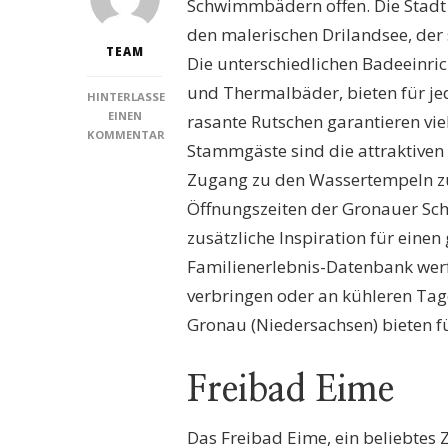
Schwimmbädern offen. Die Stadt 
den malerischen Drilandsee, der 
TEAM
Die unterschiedlichen Badeeinri
und Thermalbäder, bieten für j
HINTERLASSE
EINEN
rasante Rutschen garantieren vie
KOMMENTAR
Stammgäste sind die attraktive
ZU
SCHWIMMBÄDER
Zugang zu den Wassertempeln zu 
GRONAU
Öffnungszeiten der Gronauer Sc
(NIEDERSACHSEN):
ENTDECKEN
zusätzliche Inspiration für einen
SIE
Familienerlebnis-Datenbank werf
DIE
BESTEN
verbringen oder an kühleren Ta
FREIZEITMÖGLICHKEITEN
Gronau (Niedersachsen) bieten f
FÜR
DIE
GANZE
Freibad Eime
FAMILIE!
Das Freibad Eime, ein beliebtes 