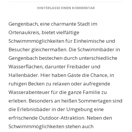
ZU
HINTERLASSE EINEN KOMMENTAR
SCHWIMMBÄDER
GENGENBACH:
Gengenbach, eine charmante Stadt im
ENTDECKEN
SIE
Ortenaukreis, bietet vielfältige
DIE
Schwimmmöglichkeiten für Einheimische und
BESTEN
FREIZEITMÖGLICHKEI
Besucher gleichermaßen. Die Schwimmbäder in
FÜR
Gengenbach bestechen durch unterschiedliche
DIE
GANZE
Wasserflächen, darunter Freibäder und
FAMILIE
Hallenbäder. Hier haben Gäste die Chance, in
ruhigen Becken zu relaxen oder aufregende
Wasserabenteuer für die ganze Familie zu
erleben. Besonders an heißen Sommertagen sind
die Erlebnisbäder in der Umgebung eine
erfrischende Outdoor-Attraktion. Neben den
Schwimmmöglichkeiten stehen auch