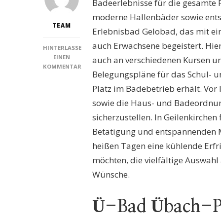
Badeerlebnisse für die gesamte Fa
moderne Hallenbäder sowie entsp
TEAM
Erlebnisbad Gelobad, das mit ein
auch Erwachsene begeistert. Hie
HINTERLASSE
EINEN
auch an verschiedenen Kursen un
KOMMENTAR
Belegungspläne für das Schul- u
ZU
SCHWIMMBÄDER
Platz im Badebetrieb erhält. Vor
GEILENKIRCHEN:
sowie die Haus- und Badeordnun
ENTDECKEN
SIE
sicherzustellen. In Geilenkirchen
DIE
Betätigung und entspannenden M
BESTEN
BADEERLEBNISSE
heißen Tagen eine kühlende Erf
FÜR
möchten, die vielfältige Auswahl
DIE
GANZE
Wünsche.
FAMILIE
Ü-Bad Übach-P