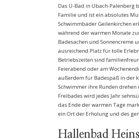
Das Ü-Bad in Übach-Palenberg bie
Familie und ist ein absolutes M
Schwimmbäder Geilenkirchen erk
während der warmen Monate zum 
Badesachen und Sonnencreme un
ausreichend Platz für tolle Erle
Betriebszeiten sind familienfreu
Feierabend oder am Wochenende 
außerdem für Badespaß in der kä
Schwimmer ihre Runden drehen 
Freibades wird jedes Jahr sehns
das Ende der warmen Tage markie
ein Ort der Erholung und des g
Hallenbad Hein