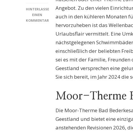
Angebot. Zu den vielen Einricht
HINTERLASSE
EINEN
auch in den kühleren Monaten f
KOMMENTAR
hervorzuheben ist das Wellenbad
ZU
SCHWIMMBÄDER
Urlaubsflair vermittelt. Eine Umk
GEESTLAND:
nächstgelegenen Schwimmbäder 
ENTDECKEN
SIE
einschließlich der beliebten Frei
DIE
sei es mit der Familie, Freunde
SCHÖNSTEN
BADE-
Geestland versprechen eine gel
OASEN
Sie sich bereit, im Jahr 2024 di
DER
REGION
2024!
Moor-Therme B
Die Moor-Therme Bad Bederkesa 
Geestland und bietet eine einzi
anstehenden Revisionen 2026, di