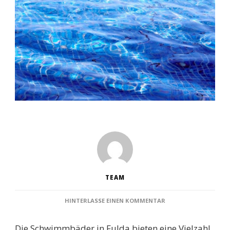
TEAM
ZU
HINTERLASSE EINEN KOMMENTAR
SCHWIMMBÄDER
FULDA:
Die Schwimmbäder in Fulda bieten eine Vielzahl
ENTDECKE