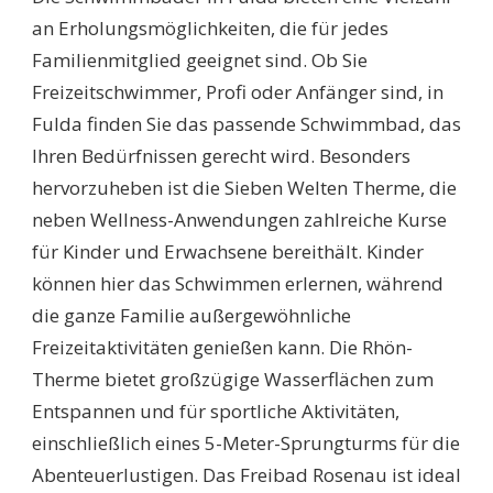
DIE
an Erholungsmöglichkeiten, die für jedes
BESTEN
Familienmitglied geeignet sind. Ob Sie
BADESPASS-O
ASEN F
Freizeitschwimmer, Profi oder Anfänger sind, in
ÜR D
Fulda finden Sie das passende Schwimmbad, das
IE G
ANZE F
Ihren Bedürfnissen gerecht wird. Besonders
AMILIE!
hervorzuheben ist die Sieben Welten Therme, die
neben Wellness-Anwendungen zahlreiche Kurse
für Kinder und Erwachsene bereithält. Kinder
können hier das Schwimmen erlernen, während
die ganze Familie außergewöhnliche
Freizeitaktivitäten genießen kann. Die Rhön-
Therme bietet großzügige Wasserflächen zum
Entspannen und für sportliche Aktivitäten,
einschließlich eines 5-Meter-Sprungturms für die
Abenteuerlustigen. Das Freibad Rosenau ist ideal