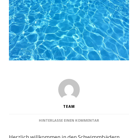
TEAM
ZU
HINTERLASSE EINEN KOMMENTAR
SCHWIMMBÄDER
FLÖHA:
Herzlich willkommen in den Schwimmbädern
DIE