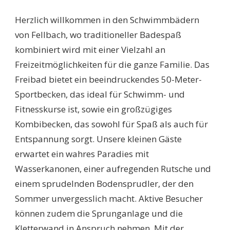
SCHWIMMBÄDER
FELLBACH:
Herzlich willkommen in den Schwimmbädern
ENTDECKEN
SIE
von Fellbach, wo traditioneller Badespaß
DIE
kombiniert wird mit einer Vielzahl an
BESTEN
FREIZEITMÖGLICHKEI
Freizeitmöglichkeiten für die ganze Familie. Das
FÜR
Freibad bietet ein beeindruckendes 50-Meter-
DIE
GANZE
Sportbecken, das ideal für Schwimm- und
FAMILIE!
Fitnesskurse ist, sowie ein großzügiges
Kombibecken, das sowohl für Spaß als auch für
Entspannung sorgt. Unsere kleinen Gäste
erwartet ein wahres Paradies mit
Wasserkanonen, einer aufregenden Rutsche und
einem sprudelnden Bodensprudler, der den
Sommer unvergesslich macht. Aktive Besucher
können zudem die Sprunganlage und die
Kletterwand in Anspruch nehmen. Mit der