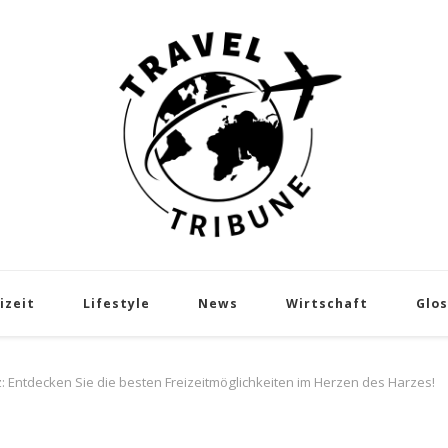
Travel Tribune
Das Reisemagazin
izeit
Lifestyle
News
Wirtschaft
Glos
Entdecken Sie die besten Freizeitmöglichkeiten im Herzen des Harzes!