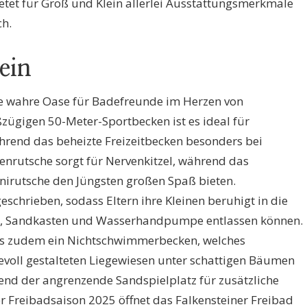
etet für Groß und Klein allerlei Ausstattungsmerkmale
ch.
ein
ine wahre Oase für Badefreunde im Herzen von
zügigen 50-Meter-Sportbecken ist es ideal für
rend das beheizte Freizeitbecken besonders bei
llenrutsche sorgt für Nervenkitzel, während das
irutsche den Jüngsten großen Spaß bieten.
schrieben, sodass Eltern ihre Kleinen beruhigt in die
üst, Sandkasten und Wasserhandpumpe entlassen können.
 es zudem ein Nichtschwimmerbecken, welches
ebevoll gestalteten Liegewiesen unter schattigen Bäumen
nd der angrenzende Sandspielplatz für zusätzliche
r Freibadsaison 2025 öffnet das Falkensteiner Freibad