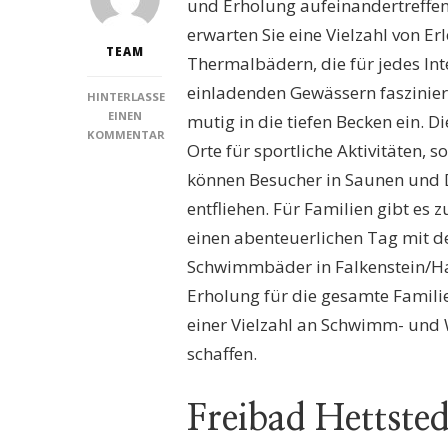
und Erholung aufeinandertreffen
erwarten Sie eine Vielzahl von E
TEAM
Thermalbädern, die für jedes Int
einladenden Gewässern faszinier
HINTERLASSE
EINEN
mutig in die tiefen Becken ein. 
KOMMENTAR
Orte für sportliche Aktivitäten,
ZU
SCHWIMMBÄDER
können Besucher in Saunen und 
FALKENSTEIN/HARZ:
entfliehen. Für Familien gibt es
ENTDECKEN
SIE
einen abenteuerlichen Tag mit den
DIE
Schwimmbäder in Falkenstein/Ha
BESTEN
FREIZEITMÖGLICHKEITEN
Erholung für die gesamte Familie
IM
einer Vielzahl an Schwimm- und 
HERZEN
DES
schaffen.
HARZES!
Freibad Hettsted