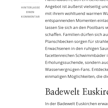
Angebot ist äußerst vielseitig u
HINTERLASSE
EINEN
mit ihrem wohltuend warmen Was
KOMMENTAR
entspannenden Momenten einlade
ZU
SCHWIMMBÄDER
lassen Sie sich an den Poolbars
EUSKIRCHEN:
schaffen. Familien dürfen sich a
DIE
BESTEN
Planschbecken sorgen für strahl
FREIZEITMÖGLICHKEITEN
Erwachsenen in den ruhigen Sau
FÜR
GROSS U
facettenreichen Schwimmbäder in 
ND K
Erholungssuchende, sondern auch
LEIN E
NTDECKEN!
Wasservergnügen-Fans. Entdecken
einmaligen Möglichkeiten, die di
Badewelt Euskir
In der Badewelt Euskirchen erwa