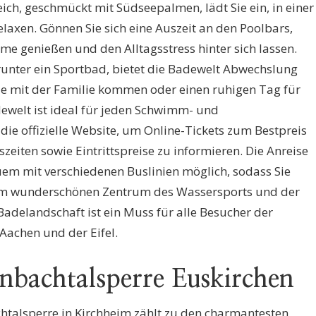
ch, geschmückt mit Südseepalmen, lädt Sie ein, in einer
axen. Gönnen Sie sich eine Auszeit an den Poolbars,
e genießen und den Alltagsstress hinter sich lassen.
runter ein Sportbad, bietet die Badewelt Abwechslung
Sie mit der Familie kommen oder einen ruhigen Tag für
dewelt ist ideal für jeden Schwimm- und
die offizielle Website, um Online-Tickets zum Bestpreis
zeiten sowie Eintrittspreise zu informieren. Die Anreise
uem mit verschiedenen Buslinien möglich, sodass Sie
esem wunderschönen Zentrum des Wassersports und der
adelandschaft ist ein Muss für alle Besucher der
 Aachen und der Eifel.
inbachtalsperre Euskirchen
htalsperre in Kirchheim zählt zu den charmantesten