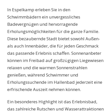
SCHWIMMBÄDER
ESPELKAMP:
In Espelkamp erleben Sie in den
DIE
BESTEN
Schwimmbädern ein unvergessliches
TIPPS
Badevergnügen und hervorragende
FÜR
UNVERGESSLICHEN
Erholungsmöglichkeiten für die ganze Familie.
BADESPASS U
Diese bezaubernde Stadt bietet sowohl Außen-
ND E
RHOLUNG
als auch Innenbäder, die für jeden Geschmack
das passende Erlebnis schaffen. Sonnenanbeter
können im Freibad auf großzügigen Liegewiesen
relaxen und die warmen Sonnenstrahlen
genießen, während Schwimmer und
Erholungssuchende im Hallenbad jederzeit eine
erfrischende Auszeit nehmen können.
Ein besonderes Highlight ist das Erlebnisbad,
das zahlreiche Rutschen und Wasserattraktionen