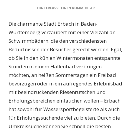
ZU
HINTERLASSE EINEN KOMMENTAR
SCHWIMMBÄDER
ERBACH
Die charmante Stadt Erbach in Baden-
(BADEN-
WÜRTTEMBERG):
Württemberg verzaubert mit einer Vielzahl an
ENTDECKEN
Schwimmbädern, die den verschiedensten
SIE
DIE
Bedürfnissen der Besucher gerecht werden. Egal,
BESTEN
ob Sie in den kühlen Wintermonaten entspannte
FREIZEITMÖGLICHKEI
IN
Stunden in einem Hallenbad verbringen
DER
möchten, an heißen Sommertagen ein Freibad
UMGEBUNG
bevorzugen oder in ein aufregendes Erlebnisbad
mit beeindruckenden Riesenrutschen und
Erholungsbereichen eintauchen wollen – Erbach
hat sowohl für Wassersportbegeisterte als auch
für Erholungssuchende viel zu bieten. Durch die
Umkreissuche können Sie schnell die besten