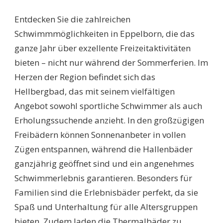
SCHWIMMBÄDER
EPPELBORN:
Entdecken Sie die zahlreichen
ENTDECKEN
SIE
Schwimmmöglichkeiten in Eppelborn, die das
DAS
ganze Jahr über exzellente Freizeitaktivitäten
BEEINDRUCKENDE
FREIZEITANGEBOT
bieten – nicht nur während der Sommerferien. Im
IM
Herzen der Region befindet sich das
HELLBERGBAD!
Hellbergbad, das mit seinem vielfältigen
Angebot sowohl sportliche Schwimmer als auch
Erholungssuchende anzieht. In den großzügigen
Freibädern können Sonnenanbeter in vollen
Zügen entspannen, während die Hallenbäder
ganzjährig geöffnet sind und ein angenehmes
Schwimmerlebnis garantieren. Besonders für
Familien sind die Erlebnisbäder perfekt, da sie
Spaß und Unterhaltung für alle Altersgruppen
bieten. Zudem laden die Thermalbäder zu