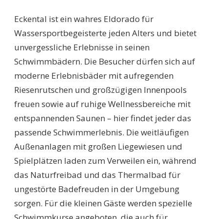
SCHWIMMBÄDER
ECKENTAL:
Eckental ist ein wahres Eldorado für
ENTDECKEN
SIE
Wassersportbegeisterte jeden Alters und bietet
DIE
unvergessliche Erlebnisse in seinen
BESTEN
SCHWIMMANGEBOTE
Schwimmbädern. Die Besucher dürfen sich auf
FÜR
moderne Erlebnisbäder mit aufregenden
DIE
GANZE
Riesenrutschen und großzügigen Innenpools
FAMILIE!
freuen sowie auf ruhige Wellnessbereiche mit
entspannenden Saunen – hier findet jeder das
passende Schwimmerlebnis. Die weitläufigen
Außenanlagen mit großen Liegewiesen und
Spielplätzen laden zum Verweilen ein, während
das Naturfreibad und das Thermalbad für
ungestörte Badefreuden in der Umgebung
sorgen. Für die kleinen Gäste werden spezielle
Schwimmkurse angeboten, die auch für