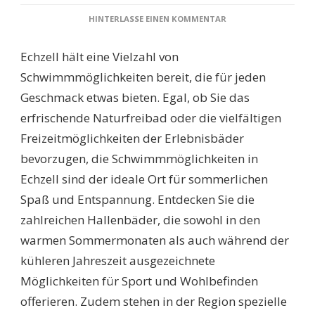
ZU
HINTERLASSE EINEN KOMMENTAR
SCHWIMMBÄDER
ECHZELL:
Echzell hält eine Vielzahl von
ENTDECKEN
SIE
Schwimmmöglichkeiten bereit, die für jeden
DIE
Geschmack etwas bieten. Egal, ob Sie das
BESTEN
MÖGLICHKEITEN
erfrischende Naturfreibad oder die vielfältigen
FÜR
Freizeitmöglichkeiten der Erlebnisbäder
SOMMER-
UND
bevorzugen, die Schwimmmöglichkeiten in
FREIZEITSPASS!
Echzell sind der ideale Ort für sommerlichen
Spaß und Entspannung. Entdecken Sie die
zahlreichen Hallenbäder, die sowohl in den
warmen Sommermonaten als auch während der
kühleren Jahreszeit ausgezeichnete
Möglichkeiten für Sport und Wohlbefinden
offerieren. Zudem stehen in der Region spezielle