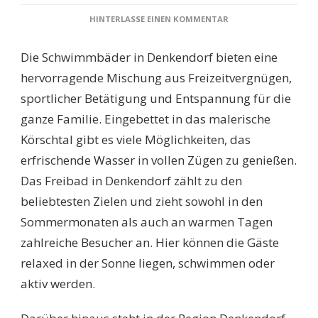
ZU
HINTERLASSE EINEN KOMMENTAR
SCHWIMMBÄDER
DENKENDORF:
Die Schwimmbäder in Denkendorf bieten eine
DEIN
GUIDE
hervorragende Mischung aus Freizeitvergnügen,
ZU
sportlicher Betätigung und Entspannung für die
ÖFFNUNGSZEITEN,
PREISEN
ganze Familie. Eingebettet in das malerische
UND
Körschtal gibt es viele Möglichkeiten, das
DEN
BESTEN
erfrischende Wasser in vollen Zügen zu genießen.
FREIZEITANGEBOTEN
Das Freibad in Denkendorf zählt zu den
beliebtesten Zielen und zieht sowohl in den
Sommermonaten als auch an warmen Tagen
zahlreiche Besucher an. Hier können die Gäste
relaxed in der Sonne liegen, schwimmen oder
aktiv werden.