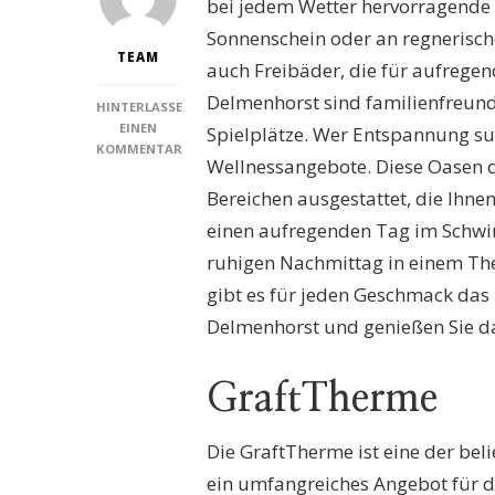
bei jedem Wetter hervorragende 
Sonnenschein oder an regnerische
TEAM
auch Freibäder, die für aufrege
Delmenhorst sind familienfreund
HINTERLASSE
EINEN
Spielplätze. Wer Entspannung s
KOMMENTAR
Wellnessangebote. Diese Oasen 
ZU
SCHWIMMBÄDER
Bereichen ausgestattet, die Ihnen
DELMENHORST:
einen aufregenden Tag im Schwi
ENTDECKEN
SIE
ruhigen Nachmittag in einem Th
DIE
gibt es für jeden Geschmack das
BESTEN
FREIZEITMÖGLICHKEITEN
Delmenhorst und genießen Sie das
FÜR
DIE
GANZE
GraftTherme
FAMILIE
Die GraftTherme ist eine der bel
ein umfangreiches Angebot für di