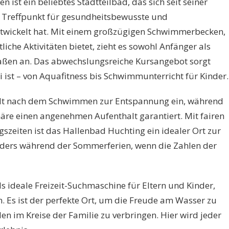
ist ein beliebtes Stadtteilbad, das sich seit seiner
 Treffpunkt für gesundheitsbewusste und
twickelt hat. Mit einem großzügigen Schwimmerbecken,
iche Aktivitäten bietet, zieht es sowohl Anfänger als
aßen an. Das abwechslungsreiche Kursangebot sorgt
i ist – von Aquafitness bis Schwimmunterricht für Kinder.
ädt nach dem Schwimmen zur Entspannung ein, während
äre einen angenehmen Aufenthalt garantiert. Mit fairen
gszeiten ist das Hallenbad Huchting ein idealer Ort zur
onders während der Sommerferien, wenn die Zahlen der
 ideale Freizeit-Suchmaschine für Eltern und Kinder,
. Es ist der perfekte Ort, um die Freude am Wasser zu
n im Kreise der Familie zu verbringen. Hier wird jeder