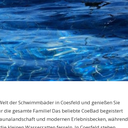
Welt der Schwimmbäder in Coesfeld und genießen Sie
r die gesamte Familie! Das beliebte CoeBad begeistert
Saunalandschaft und modernen Erlebnisbecken, während
ie kleinen Wasserratten fesseln. In Coesfeld stehen