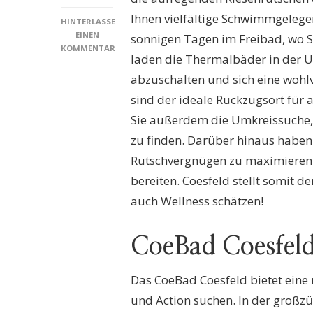
Ihnen vielfältige Schwimmgelege
HINTERLASSE
EINEN
sonnigen Tagen im Freibad, wo S
KOMMENTAR
laden die Thermalbäder in der 
ZU
SCHWIMMBÄDER
abzuschalten und sich eine wohl
COESFELD:
sind der ideale Rückzugsort für 
ENTDECKEN
SIE
Sie außerdem die Umkreissuche,
DIE
zu finden. Darüber hinaus haben
BESTEN
BÄDER
Rutschvergnügen zu maximieren 
FÜR
bereiten. Coesfeld stellt somit d
EINEN
UNVERGESSLICHEN
auch Wellness schätzen!
BADEAUSFLUG!
CoeBad Coesfel
Das CoeBad Coesfeld bietet ein
und Action suchen. In der großz