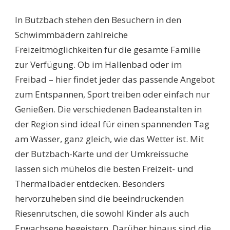
SCHWIMMBÄDER
BUTZBACH:
In Butzbach stehen den Besuchern in den
ENTDECKEN
SIE
Schwimmbädern zahlreiche
DIE
Freizeitmöglichkeiten für die gesamte Familie
BESTEN
FREIZEITMÖGLICHKEI
zur Verfügung. Ob im Hallenbad oder im
IN
Freibad – hier findet jeder das passende Angebot
IHRER
NÄHE!
zum Entspannen, Sport treiben oder einfach nur
Genießen. Die verschiedenen Badeanstalten in
der Region sind ideal für einen spannenden Tag
am Wasser, ganz gleich, wie das Wetter ist. Mit
der Butzbach-Karte und der Umkreissuche
lassen sich mühelos die besten Freizeit- und
Thermalbäder entdecken. Besonders
hervorzuheben sind die beeindruckenden
Riesenrutschen, die sowohl Kinder als auch
Erwachsene begeistern. Darüber hinaus sind die