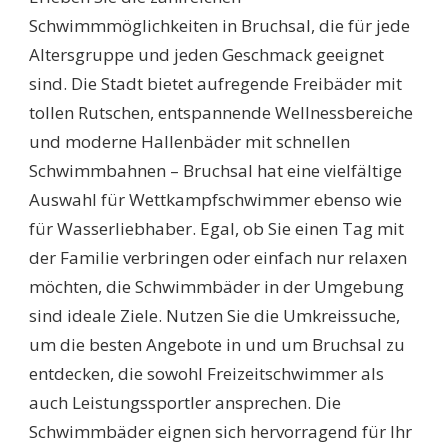
BESTEN
Schwimmmöglichkeiten in Bruchsal, die für jede
TIPPS
Altersgruppe und jeden Geschmack geeignet
FÜR
SPASS, F
sind. Die Stadt bietet aufregende Freibäder mit
ITNESS U
tollen Rutschen, entspannende Wellnessbereiche
ND E
RHOLUNG
und moderne Hallenbäder mit schnellen
Schwimmbahnen – Bruchsal hat eine vielfältige
Auswahl für Wettkampfschwimmer ebenso wie
für Wasserliebhaber. Egal, ob Sie einen Tag mit
der Familie verbringen oder einfach nur relaxen
möchten, die Schwimmbäder in der Umgebung
sind ideale Ziele. Nutzen Sie die Umkreissuche,
um die besten Angebote in und um Bruchsal zu
entdecken, die sowohl Freizeitschwimmer als
auch Leistungssportler ansprechen. Die
Schwimmbäder eignen sich hervorragend für Ihr