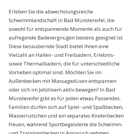
SCHWIMMBÄDER
BAD
Erleben Sie die abwechslungsreiche
MÜNSTEREIFEL:
ENTDECKEN
Schwimmlandschaft in Bad Münstereifel, die
SIE
sowohl für entspannende Momente als auch für
DIE
BESTEN
aufregende Badevergnügen bestens geeignet ist.
BADEERLEBNISSE
Diese bezaubernde Stadt bietet Ihnen eine
UND
FREIZEITANGEBOTE!
Vielzahl an Hallen- und Freibädern, Erlebnis-
sowie Thermalbädern, die für unterschiedliche
Vorlieben optimal sind. Möchten Sie im
Außenbecken mit Massagedüsen entspannen
oder sich im Jetstream aktiv bewegen? In Bad
Münstereifel gibt es für jeden etwas Passendes.
Familien dürfen sich auf Spiel- und Spaßbecken,
Wasserrutschen und ein separates Kinderbecken
freuen, während Sportbegeisterte die Schwimm-
und Trainingsbecken in Anspruch nehmen