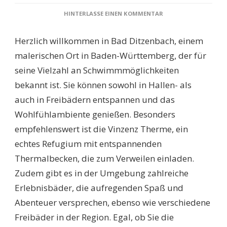
ZU
HINTERLASSE EINEN KOMMENTAR
SCHWIMMBÄDER
BAD
Herzlich willkommen in Bad Ditzenbach, einem
DITZENBACH:
ENTDECKEN
malerischen Ort in Baden-Württemberg, der für
SIE
seine Vielzahl an Schwimmmöglichkeiten
DIE
BESTEN
bekannt ist. Sie können sowohl in Hallen- als
MÖGLICHKEITEN
auch in Freibädern entspannen und das
ZUM
SCHWIMMEN
Wohlfühlambiente genießen. Besonders
UND
empfehlenswert ist die Vinzenz Therme, ein
ENTSPANNEN!
echtes Refugium mit entspannenden
Thermalbecken, die zum Verweilen einladen.
Zudem gibt es in der Umgebung zahlreiche
Erlebnisbäder, die aufregenden Spaß und
Abenteuer versprechen, ebenso wie verschiedene
Freibäder in der Region. Egal, ob Sie die