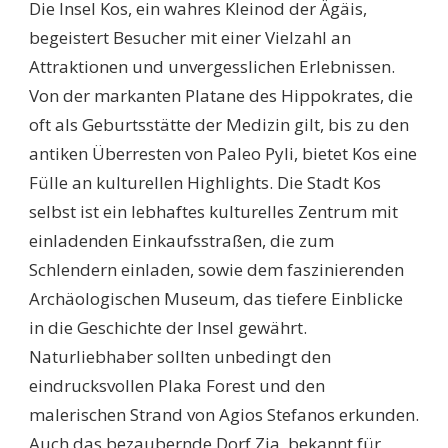
Die Insel Kos, ein wahres Kleinod der Ägäis,
UNVERGESSLICHE
HIGHLIGHTS
begeistert Besucher mit einer Vielzahl an
DER
Attraktionen und unvergesslichen Erlebnissen.
INSEL
ENTDECKEN
Von der markanten Platane des Hippokrates, die
oft als Geburtsstätte der Medizin gilt, bis zu den
antiken Überresten von Paleo Pyli, bietet Kos eine
Fülle an kulturellen Highlights. Die Stadt Kos
selbst ist ein lebhaftes kulturelles Zentrum mit
einladenden Einkaufsstraßen, die zum
Schlendern einladen, sowie dem faszinierenden
Archäologischen Museum, das tiefere Einblicke
in die Geschichte der Insel gewährt.
Naturliebhaber sollten unbedingt den
eindrucksvollen Plaka Forest und den
malerischen Strand von Agios Stefanos erkunden.
Auch das bezaubernde Dorf Zia, bekannt für