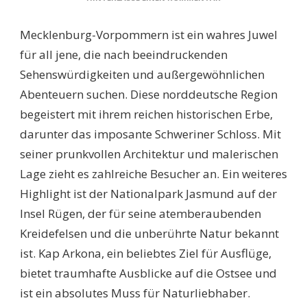
ENTDECKE
DIE
Mecklenburg-Vorpommern ist ein wahres Juwel
12
BESTEN
für all jene, die nach beeindruckenden
SEHENSWÜRDIGKEITE
Sehenswürdigkeiten und außergewöhnlichen
MECKLENBURG-
VORPOMMERN
Abenteuern suchen. Diese norddeutsche Region
FÜR
begeistert mit ihrem reichen historischen Erbe,
UNVERGESSLICHE
ERLEBNISSE
darunter das imposante Schweriner Schloss. Mit
seiner prunkvollen Architektur und malerischen
Lage zieht es zahlreiche Besucher an. Ein weiteres
Highlight ist der Nationalpark Jasmund auf der
Insel Rügen, der für seine atemberaubenden
Kreidefelsen und die unberührte Natur bekannt
ist. Kap Arkona, ein beliebtes Ziel für Ausflüge,
bietet traumhafte Ausblicke auf die Ostsee und
ist ein absolutes Muss für Naturliebhaber.