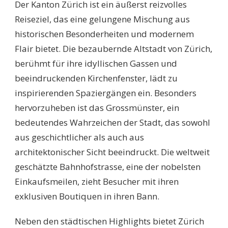
Der Kanton Zürich ist ein äußerst reizvolles
10
SEHENSWÜRDIGKEITE
Reiseziel, das eine gelungene Mischung aus
IM
historischen Besonderheiten und modernem
KANTON
ZÜRICH:
Flair bietet. Die bezaubernde Altstadt von Zürich,
EIN
berühmt für ihre idyllischen Gassen und
UNVERGESSLICHER
REISEFÜHRER
beeindruckenden Kirchenfenster, lädt zu
inspirierenden Spaziergängen ein. Besonders
hervorzuheben ist das Grossmünster, ein
bedeutendes Wahrzeichen der Stadt, das sowohl
aus geschichtlicher als auch aus
architektonischer Sicht beeindruckt. Die weltweit
geschätzte Bahnhofstrasse, eine der nobelsten
Einkaufsmeilen, zieht Besucher mit ihren
exklusiven Boutiquen in ihren Bann.
Neben den städtischen Highlights bietet Zürich