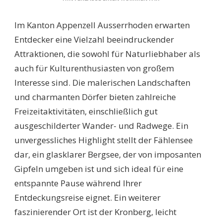
DIE
BESTEN
Im Kanton Appenzell Ausserrhoden erwarten
SEHENSWÜRDIGKEITE
IM
Entdecker eine Vielzahl beeindruckender
KANTON
Attraktionen, die sowohl für Naturliebhaber als
APPENZELL
AUSSERRHODEN:
auch für Kulturenthusiasten von großem
EIN
Interesse sind. Die malerischen Landschaften
REISEFÜHRER
FÜR
und charmanten Dörfer bieten zahlreiche
ENTDECKER
Freizeitaktivitäten, einschließlich gut
ausgeschilderter Wander- und Radwege. Ein
unvergessliches Highlight stellt der Fählensee
dar, ein glasklarer Bergsee, der von imposanten
Gipfeln umgeben ist und sich ideal für eine
entspannte Pause während Ihrer
Entdeckungsreise eignet. Ein weiterer
faszinierender Ort ist der Kronberg, leicht