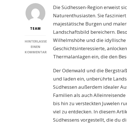
Die Südhessen-Region erweist si
Naturenthusiasten. Sie fasziniert
majestätische Burgen und maleris
TEAM
Landschaftsbild bereichern. Bes
Wilhelmshöhe und die idyllische 
HINTERLASSE
EINEN
Geschichtsinteressierte, anlocke
KOMMENTAR
Thermalanlagen ein, die den Bes
ZU
DIE
15
Der Odenwald und die Bergstraß
BESTEN
und laden ein, unberührte Landsc
SEHENSWÜRDIGKEITEN
SÜDHESSEN,
Südhessen außerdem idealer Ausg
DIE
Familien als auch Alleinreisende
DU
ENTDECKEN
bis hin zu versteckten Juwelen r
MUSST
viel zu entdecken. In diesem Art
Südhessens vorgestellt, die du dir