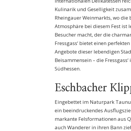
internationalen Delikatessen re
Kulinarik und Geselligkeit zusa
Rheingauer Weinmarkts, wo die b
Atmosphäre bei diesem Fest ist 
Besucher macht, der die charma
Fressgass‘ bietet einen perfekten
Angebote dieser lebendigen Stad
Beisammensein – die Fressgass‘ i
Südhessen.
Eschbacher Kli
Eingebettet im Naturpark Taunus
ein beeindruckendes Ausflugsziel
markante Felsformationen aus Qu
auch Wanderer in ihren Bann zie