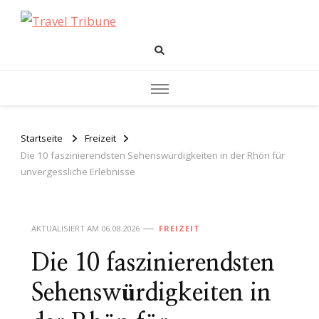
Travel Tribune
Das Reisemagazin
Startseite
Freizeit
Die 10 faszinierendsten Sehenswürdigkeiten in der Rhön für
unvergessliche Erlebnisse
AKTUALISIERT AM
06.08.2026
FREIZEIT
Die 10 faszinierendsten
Sehenswürdigkeiten in