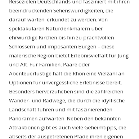
Reisezielen Deutschlands und fasziniert mit ihren
IN
beeindruckenden Sehenswürdigkeiten, die
DER
RHÖN
darauf warten, erkundet zu werden. Von
FÜR
spektakulären Naturdenkmälern über
UNVERGESSLICHE
ERLEBNISSE
ehrwürdige Kirchen bis hin zu prachtvollen
Schlössern und imposanten Burgen – diese
malerische Region bietet Erlebnisvielfalt für Jung
und Alt. Für Familien, Paare oder
Abenteuerlustige hält die Rhön eine Vielzahl an
Optionen für unvergessliche Erlebnisse bereit.
Besonders hervorzuheben sind die zahlreichen
Wander- und Radwege, die durch die idyllische
Landschaft führen und mit faszinierenden
Panoramen aufwarten. Neben den bekannten
Attraktionen gibt es auch viele Geheimtipps, die
abseits der ausgetretenen Pfade ihren eigenen