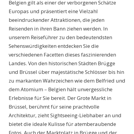
Belgien gilt als einer der verborgenen Schätze
ENTDECKEN
SIE
Europas und präsentiert eine Vielzahl
DIE
beeindruckender Attraktionen, die jeden
SCHÖNSTEN
ORTE
Reisenden in ihren Bann ziehen werden. In
UND
unserem Reiseführer zu den bedeutendsten
GEHEIMTIPPS!
Sehenswürdigkeiten entdecken Sie die
verschiedenen Facetten dieses faszinierenden
Landes. Von den historischen Städten Brügge
und Brüssel über majestätische Schlösser bis hin
zu markanten Wahrzeichen wie dem Belfried und
dem Atomium – Belgien hält unvergessliche
Erlebnisse für Sie bereit. Der Grote Markt in
Brüssel, berühmt für seine prachtvolle
Architektur, zieht Sightseeing-Liebhaber an und
bietet die ideale Kulisse für atemberaubende
Fotos. Auch der Marktplatz in Brügge und der