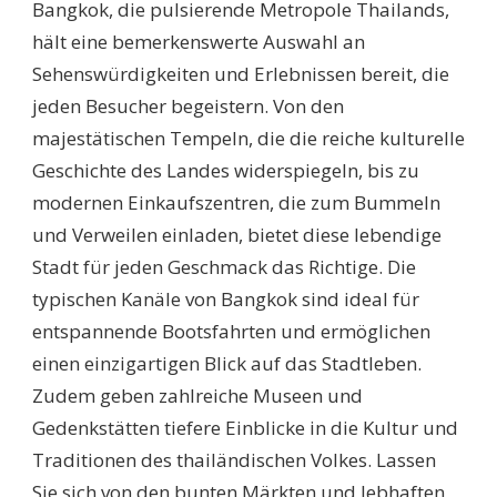
Bangkok, die pulsierende Metropole Thailands,
ENTDECKEN
SIE
hält eine bemerkenswerte Auswahl an
DIE
Sehenswürdigkeiten und Erlebnissen bereit, die
FASZINIERENDSTEN
ATTRAKTIONEN
jeden Besucher begeistern. Von den
DER
majestätischen Tempeln, die die reiche kulturelle
STADT
Geschichte des Landes widerspiegeln, bis zu
modernen Einkaufszentren, die zum Bummeln
und Verweilen einladen, bietet diese lebendige
Stadt für jeden Geschmack das Richtige. Die
typischen Kanäle von Bangkok sind ideal für
entspannende Bootsfahrten und ermöglichen
einen einzigartigen Blick auf das Stadtleben.
Zudem geben zahlreiche Museen und
Gedenkstätten tiefere Einblicke in die Kultur und
Traditionen des thailändischen Volkes. Lassen
Sie sich von den bunten Märkten und lebhaften